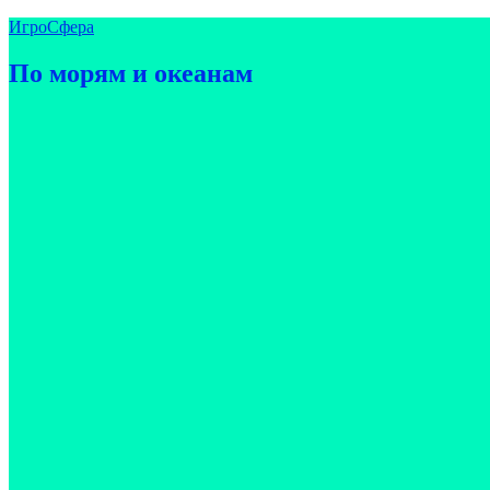
Перейти
ИгроСфера
к
содержимому
По морям и океанам